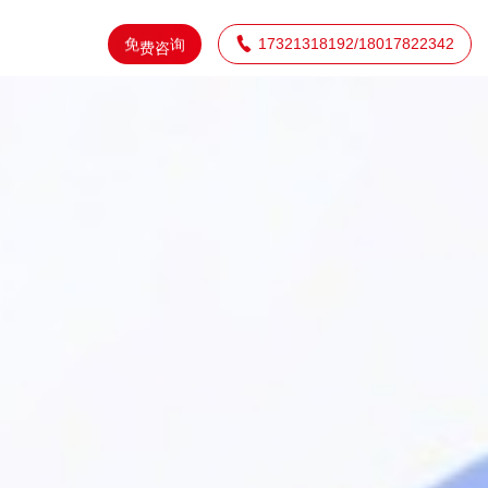
免

17321318192/18017822342
询
费
咨