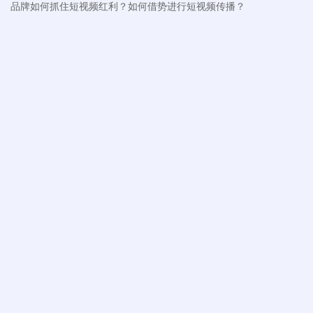
品牌如何抓住短视频红利？如何借势进行短视频传播？