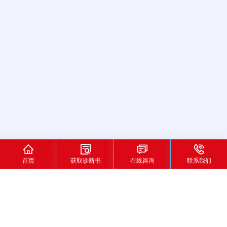




首页
获取诊断书
在线咨询
联系我们
首页
> Tags合集
节后流量 “退热”？解析节假日营销周期规律与应对策略